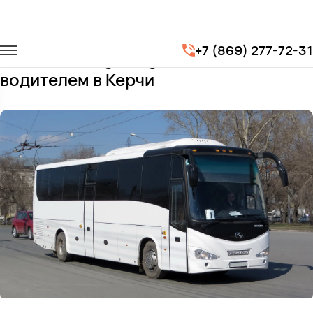
Главная
Автопарк
Автобусы
King Long XMQ6127
+7 (869) 277-72-31
Заказать King Long XMQ6127 с
водителем в Керчи