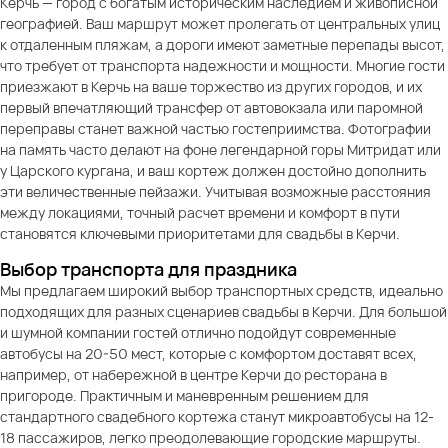
Керчь — город с богатым историческим наследием и живописной
географией. Ваш маршрут может пролегать от центральных улиц
к отдаленным пляжам, а дороги имеют заметные перепады высот,
что требует от транспорта надежности и мощности. Многие гости
приезжают в Керчь на ваше торжество из других городов, и их
первый впечатляющий трансфер от автовокзала или паромной
переправы станет важной частью гостеприимства. Фотографии
на память часто делают на фоне легендарной горы Митридат или
у Царского кургана, и ваш кортеж должен достойно дополнить
эти величественные пейзажи. Учитывая возможные расстояния
между локациями, точный расчет времени и комфорт в пути
становятся ключевыми приоритетами для свадьбы в Керчи.
Выбор транспорта для праздника
Мы предлагаем широкий выбор транспортных средств, идеально
подходящих для разных сценариев свадьбы в Керчи. Для большой
и шумной компании гостей отлично подойдут современные
автобусы на 20-50 мест, которые с комфортом доставят всех,
например, от набережной в центре Керчи до ресторана в
пригороде. Практичным и маневренным решением для
стандартного свадебного кортежа станут микроавтобусы на 12-
18 пассажиров, легко преодолевающие городские маршруты.