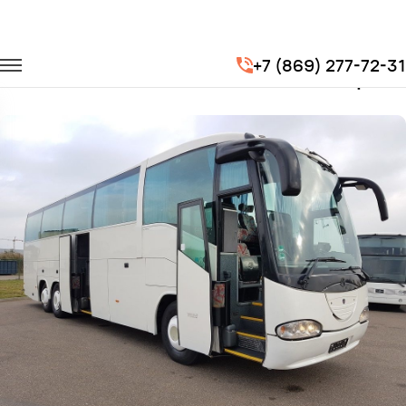
Главная
Автопарк
Автобусы
Scania
+7 (869) 277-72-31
Заказать Scania с водителем в Керчи