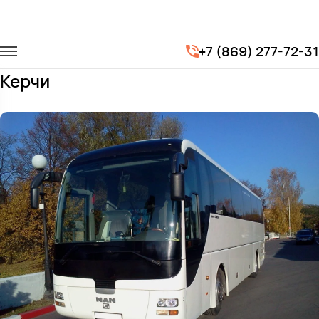
Главная
Автопарк
Автобусы
Man Lion's
+7 (869) 277-72-31
Заказать Man Lion's с водителем в
Керчи