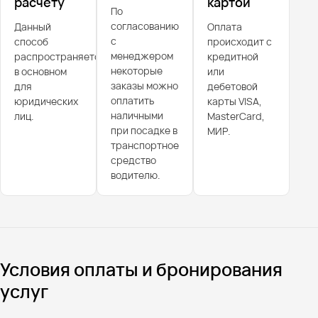
расчёту
картой
По
согласованию
Данный
Оплата
с
способ
происходит с
менеджером
распространяется
кредитной
некоторые
в основном
или
заказы можно
для
дебетовой
оплатить
юридических
карты VISA,
наличными
лиц.
MasterCard,
при посадке в
МИР.
транспортное
средство
водителю.
Условия оплаты и бронирования
услуг