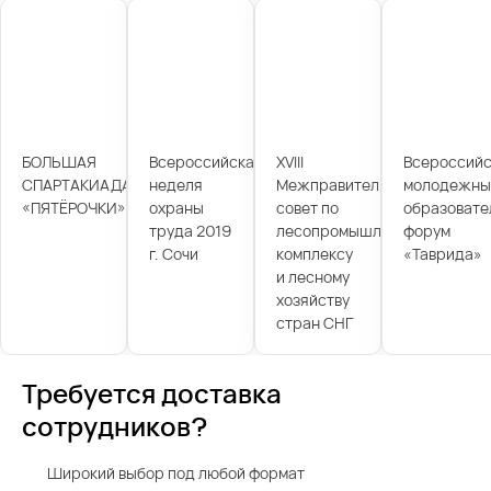
БОЛЬШАЯ
Всероссийская
XVIII
Всероссийс
СПАРТАКИАДА
неделя
Межправительственный
молодежны
«ПЯТЁРОЧКИ»
охраны
совет по
образовате
труда 2019
лесопромышленному
форум
г. Сочи
комплексу
«Таврида»
и лесному
хозяйству
стран СНГ
Требуется доставка
сотрудников?
Широкий выбор под любой формат