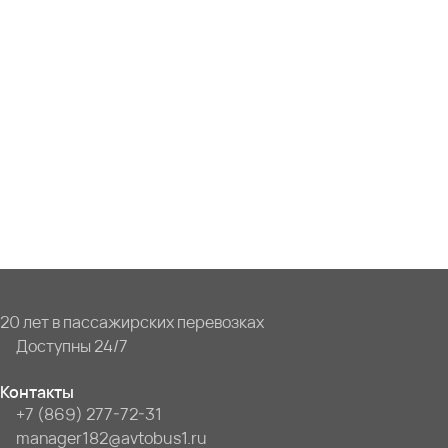
20 лет в пассажирских перевозках
Доступны 24/7
Контакты
+7 (869) 277-72-31
manager182@avtobus1.ru