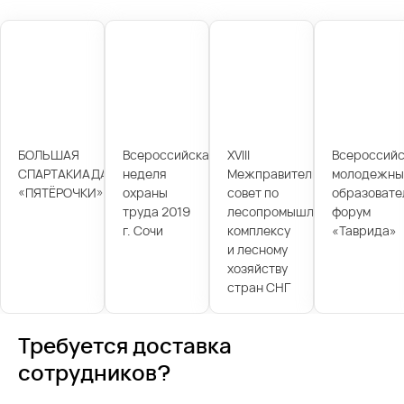
БОЛЬШАЯ
Всероссийская
XVIII
Всероссийс
СПАРТАКИАДА
неделя
Межправительственный
молодежны
«ПЯТЁРОЧКИ»
охраны
совет по
образовате
труда 2019
лесопромышленному
форум
г. Сочи
комплексу
«Таврида»
и лесному
хозяйству
стран СНГ
Требуется доставка
сотрудников?