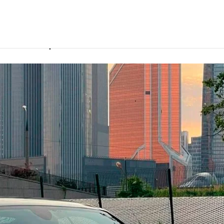
ental
елем в Керчи