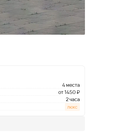
4 места
от 1450 ₽
2 часа
люкс