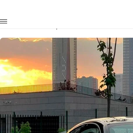
Главная
Автопарк
Легковые автомобили
Bentley Contin
Заказать Bentley Continental с водит