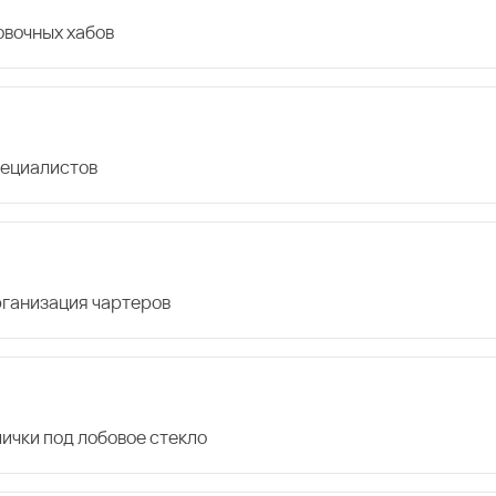
овочных хабов
пециалистов
организация чартеров
лички под лобовое стекло