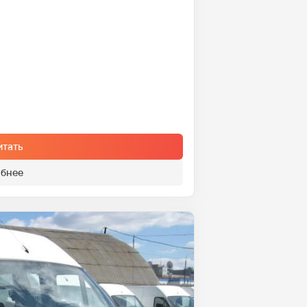
итать
бнее