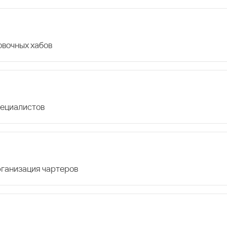
овочных хабов
пециалистов
организация чартеров