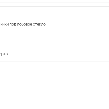
лички под лобовое стекло
орта