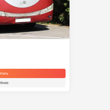
итать
бнее