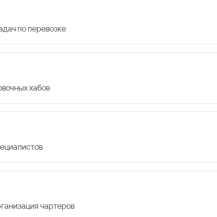
дач по перевозке
овочных хабов
пециалистов
организация чартеров